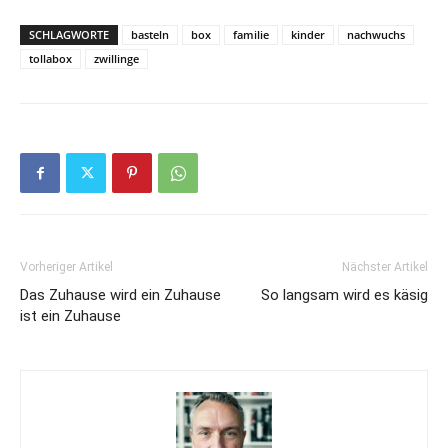
SCHLAGWORTE
basteln
box
familie
kinder
nachwuchs
tollabox
zwillinge
Vorheriger Artikel
Nächster Artikel
Das Zuhause wird ein Zuhause
So langsam wird es käsig
ist ein Zuhause