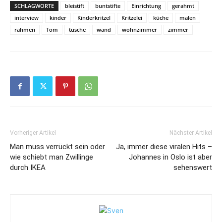
SCHLAGWORTE
bleistift
buntstifte
Einrichtung
gerahmt
interview
kinder
Kinderkritzel
Kritzelei
küche
malen
rahmen
Tom
tusche
wand
wohnzimmer
zimmer
Vorheriger Artikel
Nächster Artikel
Man muss verrückt sein oder
Ja, immer diese viralen Hits –
wie schiebt man Zwillinge
Johannes in Oslo ist aber
durch IKEA
sehenswert