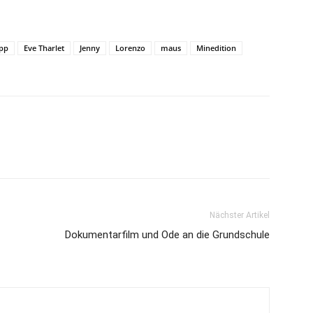
ipp
Eve Tharlet
Jenny
Lorenzo
maus
Minedition
Nächster Artikel
Dokumentarfilm und Ode an die Grundschule