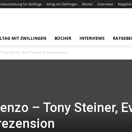
Erstausstattung für Zwillinge
Alltag mit Zwillingen
Bücher
Interviews
Ratgeber
LTAG MIT ZWILLINGEN
BÜCHER
INTERVIEWS
RATGEBE
 Tony Steiner, Eve Tharlet- Buchrezension
enzo – Tony Steiner, E
rezension