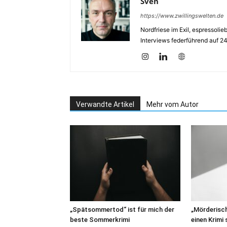
Sven
https://www.zwillingswelten.de
Nordfriese im Exil, espressoli
Interviews federführend auf 2
Verwandte Artikel
Mehr vom Autor
„Spätsommertod“ ist für mich der
„Mörderisc
beste Sommerkrimi
einen Krimi