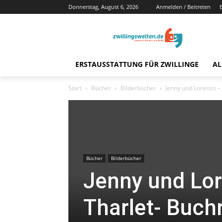
Donnerstag, August 6, 2026
Anmelden / Beitreten
ERSTAUSSTATTUNG FÜR ZWILLINGE
AL
Start
Bücher
Bilderbücher
Jenny und Lorenzo –
Bücher
Bilderbücher
Jenny und Lor
Tharlet- Buch