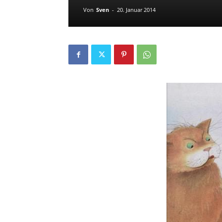
Von
Sven
-
20. Januar 2014