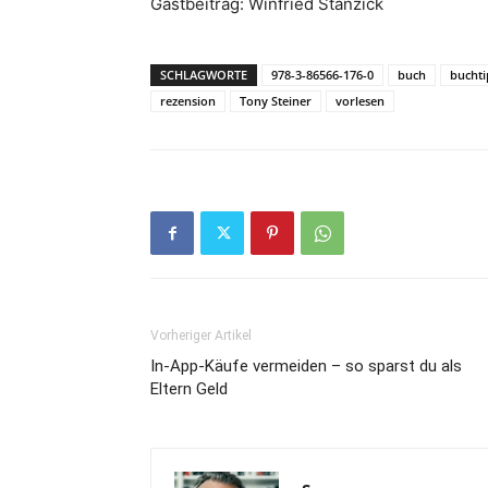
Gastbeitrag: Winfried Stanzick
SCHLAGWORTE
978-3-86566-176-0
buch
bucht
rezension
Tony Steiner
vorlesen
Vorheriger Artikel
In-App-Käufe vermeiden – so sparst du als
Eltern Geld