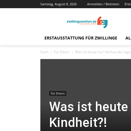
Samstag, August 8, 2026
Anmelden / Beitreten
Erst
ERSTAUSSTATTUNG FÜR ZWILLINGE
AL
Start
Für Eltern
Was ist heute los? Verlust der eige
Für Eltern
Was ist heute 
Kindheit?!