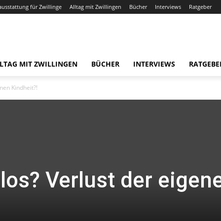
ausstattung für Zwillinge
Alltag mit Zwillingen
Bücher
Interviews
Ratgeber
LTAG MIT ZWILLINGEN
BÜCHER
INTERVIEWS
RATGEBE
nen Kindheit?!
los? Verlust der eigen