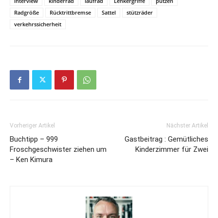
interview
kinderrad
laufrad
Lenkergriffe
putzen
Radgröße
Rücktrittbremse
Sattel
stützräder
verkehrssicherheit
Vorheriger Artikel
Nächster Artikel
Buchtipp – 999
Gastbeitrag : Gemütliches
Froschgeschwister ziehen um
Kinderzimmer für Zwei
– Ken Kimura