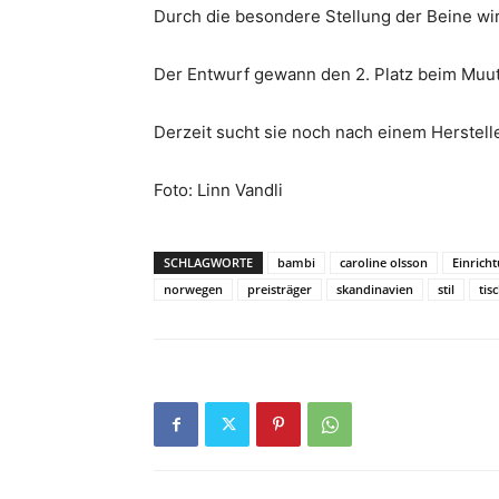
Durch die besondere Stellung der Beine wird
Der Entwurf gewann den 2. Platz beim Muut
Derzeit sucht sie noch nach einem Herstelle
Foto: Linn Vandli
SCHLAGWORTE
bambi
caroline olsson
Einrich
norwegen
preisträger
skandinavien
stil
tis