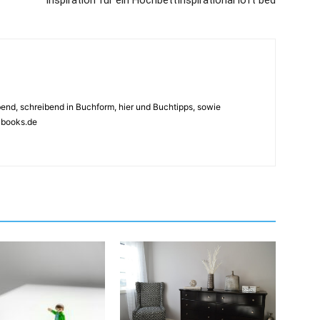
Inspiration für ein Hochbett
Inspirational loft bed
ebend, schreibend in Buchform, hier und Buchtipps, sowie
4books.de