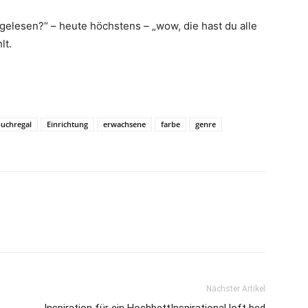
 gelesen?“ – heute höchstens – „wow, die hast du alle
lt.
uchregal
Einrichtung
erwachsene
farbe
genre
Nächster Artikel