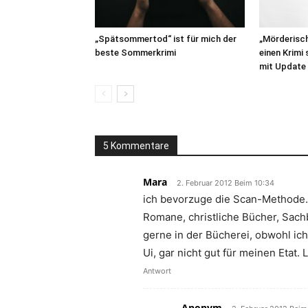
„Spätsommertod“ ist für mich der
„Mörderisc
beste Sommerkrimi
einen Krimi
mit Update
5 Kommentare
Mara
2. Februar 2012 Beim 10:34
ich bevorzuge die Scan-Methode… 
Romane, christliche Bücher, Sachb
gerne in der Bücherei, obwohl ic
Ui, gar nicht gut für meinen Etat
Antwort
Anonym