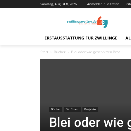
Samstag, August 8, 2026
Anmelden / Beitreten
Erst
ERSTAUSSTATTUNG FÜR ZWILLINGE
AL
Start
Bücher
Blei oder wie geschnitten Brot
Bücher
Für Eltern
Projekte
Blei oder wie 