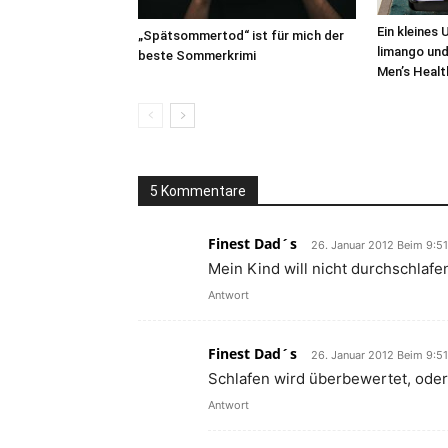
Ein kleines
„Spätsommertod“ ist für mich der
limango und
beste Sommerkrimi
Men’s Healt
5 Kommentare
Finest Dad´s
26. Januar 2012 Beim 9:51
Mein Kind will nicht durchschlafe
Antwort
Finest Dad´s
26. Januar 2012 Beim 9:51
Schlafen wird überbewertet, ode
Antwort