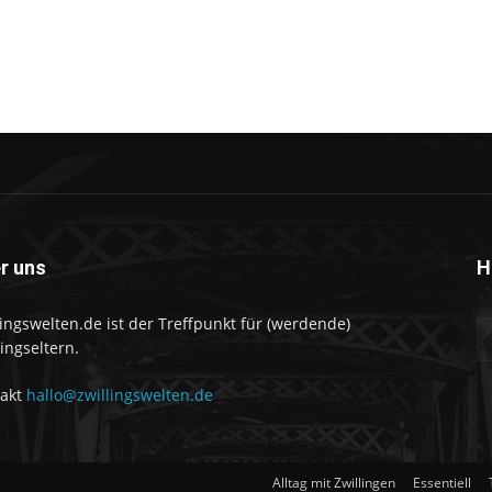
r uns
H
lingswelten.de ist der Treffpunkt für (werdende)
lingseltern.
takt
hallo@zwillingswelten.de
Alltag mit Zwillingen
Essentiell