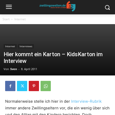
Start
Internet
Internet
Interviews
Hier kommt ein Karton – KidsKarton im
Interview
Von
Sven
-
8. April 2011
Normalerweise stelle ich hier in der
Interview-Rubrik
immer andere Zwillingseltern vor, die ein wenig über sich
und den Alltag mit den Kindern berichten. Doch