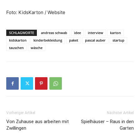
Foto: KidsKarton / Website
SCHLAGWORTE
andreas schwab
idee
interview
karton
kidskarton
kinderbekleidung
paket
pascal auber
startup
tauschen
wäsche
Vorheriger Artikel
Nächster Artikel
Von Zuhause aus arbeiten mit
Spielhäuser – Raus in den
Zwillingen
Garten