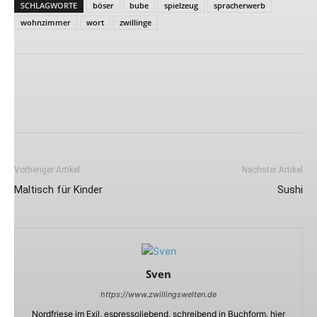
SCHLAGWORTE
böser
bube
spielzeug
spracherwerb
wohnzimmer
wort
zwillinge
Vorheriger Artikel
Nächster Artikel
Maltisch für Kinder
Sushi
Sven
https://www.zwillingswelten.de
Nordfriese im Exil, espressoliebend, schreibend in Buchform, hier