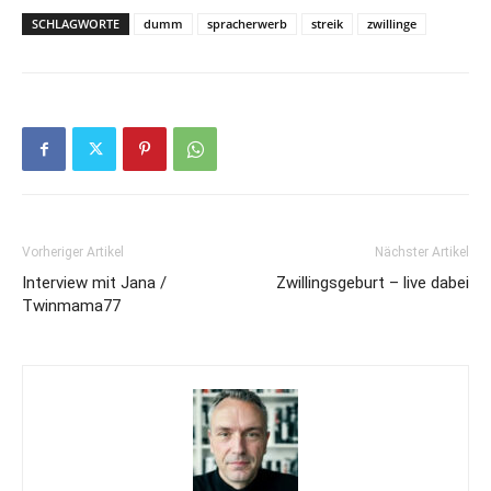
SCHLAGWORTE
dumm
spracherwerb
streik
zwillinge
Vorheriger Artikel
Nächster Artikel
Interview mit Jana /
Zwillingsgeburt – live dabei
Twinmama77