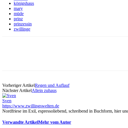
königshaus
mary
müde
prinz
prinzessin
zwillinge
Vorheriger Artikel
Regen und Auflauf
Nächster Artikel
Allein zuhaus
Sven
https://www.zwillingswelten.de
Nordfriese im Exil, espressoliebend, schreibend in Buchform, hier u
Verwandte Artikel
Mehr vom Autor