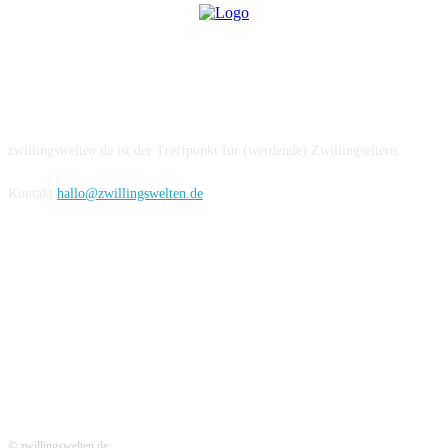
Über uns
zwillingswelten.de ist der Treffpunkt für (werdende) Zwillingseltern.
Kontakt
hallo@zwillingswelten.de
Hier folgen
© zwillingswelten.de