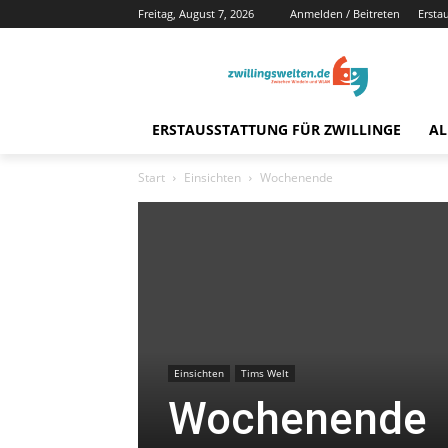
Freitag, August 7, 2026
Anmelden / Beitreten
Ersta
ERSTAUSSTATTUNG FÜR ZWILLINGE
AL
Start
Einsichten
Wochenende
Einsichten
Tims Welt
Wochenende