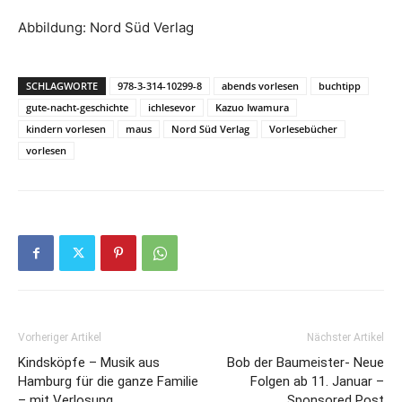
Abbildung: Nord Süd Verlag
SCHLAGWORTE
978-3-314-10299-8
abends vorlesen
buchtipp
gute-nacht-geschichte
ichlesevor
Kazuo Iwamura
kindern vorlesen
maus
Nord Süd Verlag
Vorlesebücher
vorlesen
Vorheriger Artikel
Nächster Artikel
Kindsköpfe – Musik aus
Bob der Baumeister- Neue
Hamburg für die ganze Familie
Folgen ab 11. Januar –
– mit Verlosung
Sponsored Post