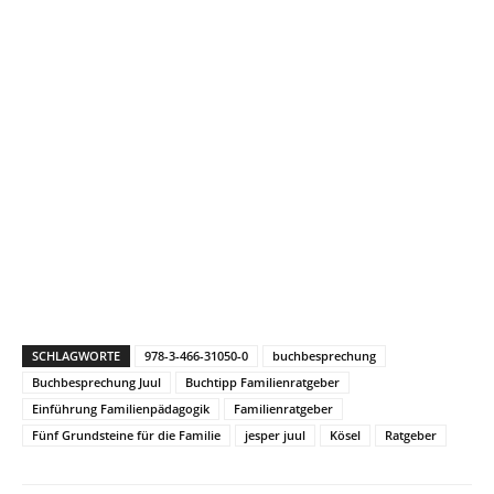
SCHLAGWORTE
978-3-466-31050-0
buchbesprechung
Buchbesprechung Juul
Buchtipp Familienratgeber
Einführung Familienpädagogik
Familienratgeber
Fünf Grundsteine für die Familie
jesper juul
Kösel
Ratgeber